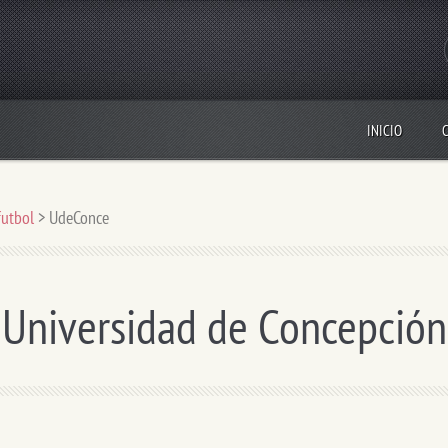
INICIO
n
futbol
>
UdeConce
Universidad de Concepción