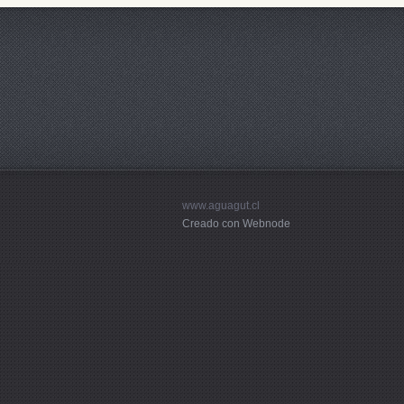
www.aguagut.cl
Creado con Webnode