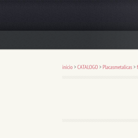
AGUAGUT El Agua Purificada de Concepció
inicio
>
CATALOGO
>
Placasmetalicas
>