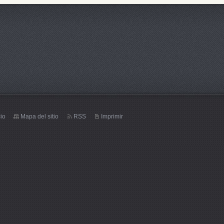
cio
Mapa del sitio
RSS
Imprimir