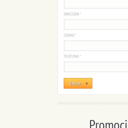
DIRECCION *
CIUDAD *
TELÈFONO *
Promoci